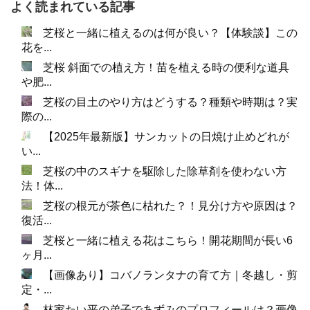
よく読まれている記事
芝桜と一緒に植えるのは何が良い？【体験談】この
花を...
芝桜 斜面での植え方！苗を植える時の便利な道具
や肥...
芝桜の目土のやり方はどうする？種類や時期は？実
際の...
【2025年最新版】サンカットの日焼け止めどれが
い...
芝桜の中のスギナを駆除した除草剤を使わない方
法！体...
芝桜の根元が茶色に枯れた？！見分け方や原因は？
復活...
芝桜と一緒に植える花はこちら！開花期間が長い6
ヶ月...
【画像あり】コバノランタナの育て方｜冬越し・剪
定・...
林家たい平の弟子であずみのプロフィールは？画像