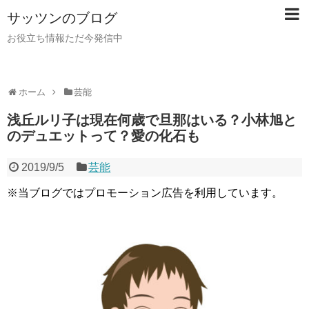
サッツンのブログ
お役立ち情報ただ今発信中
ホーム
芸能
浅丘ルリ子は現在何歳で旦那はいる？小林旭と
のデュエットって？愛の化石も
2019/9/5
芸能
※当ブログではプロモーション広告を利用しています。