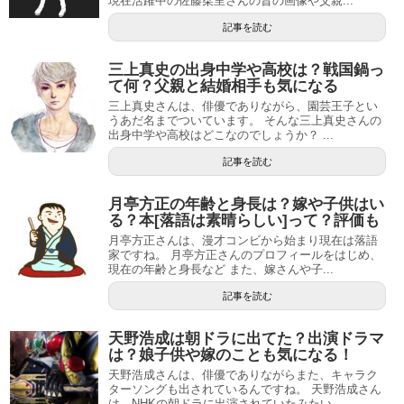
現在活躍中の佐藤栞里さんの昔の画像や父親...
記事を読む
三上真史の出身中学や高校は？戦国鍋っ
て何？父親と結婚相手も気になる
三上真史さんは、俳優でありながら、園芸王子とい
うあだ名までついています。 そんな三上真史さんの
出身中学や高校はどこなのでしょうか？ ...
記事を読む
月亭方正の年齢と身長は？嫁や子供はい
る？本[落語は素晴らしい]って？評価も
月亭方正さんは、漫才コンビから始まり現在は落語
家ですね。 月亭方正さんのプロフィールをはじめ、
現在の年齢と身長など また、嫁さんや子...
記事を読む
天野浩成は朝ドラに出てた？出演ドラマ
は？娘子供や嫁のことも気になる！
天野浩成さんは、俳優でありながらまた、キャラク
ターソングも出されているんですね。 天野浩成さん
は、NHKの朝ドラに出演されていたみたい...