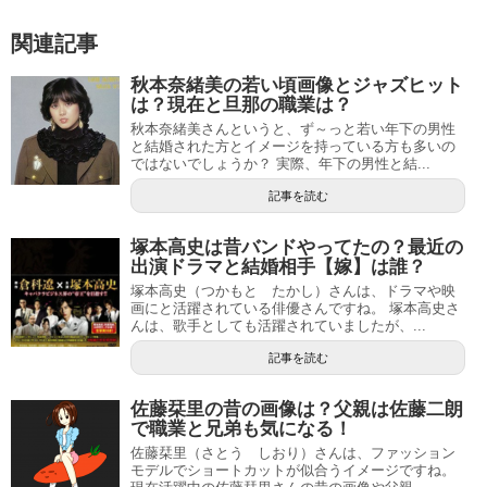
関連記事
秋本奈緒美の若い頃画像とジャズヒット
は？現在と旦那の職業は？
秋本奈緒美さんというと、ず～っと若い年下の男性
と結婚された方とイメージを持っている方も多いの
ではないでしょうか？ 実際、年下の男性と結...
記事を読む
塚本高史は昔バンドやってたの？最近の
出演ドラマと結婚相手【嫁】は誰？
塚本高史（つかもと たかし）さんは、ドラマや映
画にと活躍されている俳優さんですね。 塚本高史さ
んは、歌手としても活躍されていましたが、...
記事を読む
佐藤栞里の昔の画像は？父親は佐藤二朗
で職業と兄弟も気になる！
佐藤栞里（さとう しおり）さんは、ファッション
モデルでショートカットが似合うイメージですね。