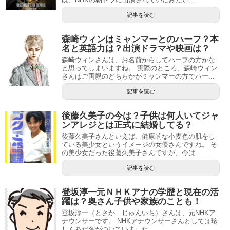
記事を読む
森崎ウィンはミャンマーとのハーフ？本
名と英語力は？出演ドラマや映画は？
森崎ウィンさんは、お名前からしてハーフの方かな
と思ってしまいますね。 実際のところ、森崎ウィン
さんはご両親のどちらかがミャンマーの方でハー...
記事を読む
後藤久美子の今は？子供は何人いてジャ
ンアレジとは正式に結婚してる？
後藤久美子さんといえば、健康的な小麦色の肌をし
ている美少女というイメージの女優さんですね。 そ
の美少女だった後藤久美子さんですが、今は...
記事を読む
登坂淳一元ＮＨＫアナの学歴と現在の活
躍は？奥さん子供や家族のことも！
登坂淳一（とさか じゅんいち）さんは、元NHKア
ナウンサーです。 NHKアナウンサーさんとしては珍
しくあだ名がついていました。 ...