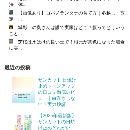
法！体...
【画像あり】コバノランタナの育て方｜冬越し・剪
定・...
城彰二の奥さんは誰で実家はどこ？腹ってどういう
こと...
芝桜は水はけの良い土で！根元が茶色になった場合
に実...
最近の投稿
サンカット 日焼け
止めトーンアップ
の口コミ徹底レビ
ュー｜白浮きしな
い？実力検証
【2025年最新版】
サンカットの日焼
け止めどれがい