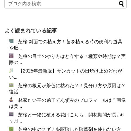
よく読まれている記事
芝桜 斜面での植え方！苗を植える時の便利な道具
や肥...
芝桜の目土のやり方はどうする？種類や時期は？実
際の...
【2025年最新版】サンカットの日焼け止めどれが
い...
芝桜の根元が茶色に枯れた？！見分け方や原因は？
復活...
林家たい平の弟子であずみのプロフィールは？画像
は美...
芝桜と一緒に植える花はこちら！開花期間が長い6
ヶ月...
芝桜の中のスギナを駆除した除草剤を使わない方