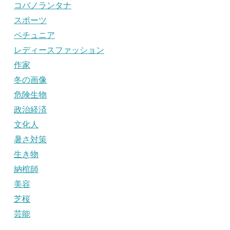
コバノランタナ
スポーツ
ペチュニア
レディースファッション
作家
冬の画像
危険生物
政治経済
文化人
暑さ対策
生き物
納棺師
美容
芝桜
芸能