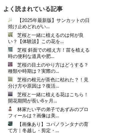
よく読まれている記事
【2025年最新版】サンカットの日
焼け止めどれがい...
芝桜と一緒に植えるのは何が良
い？【体験談】この花を...
芝桜 斜面での植え方！苗を植える
時の便利な道具や肥...
芝桜の目土のやり方はどうする？
種類や時期は？実際の...
芝桜の根元が茶色に枯れた？！見
分け方や原因は？復活...
芝桜と一緒に植える花はこちら！
開花期間が長い6ヶ月...
林家たい平の弟子であずみのプロ
フィールは？画像は美...
【画像あり】コバノランタナの育
て方｜冬越し・剪定・...