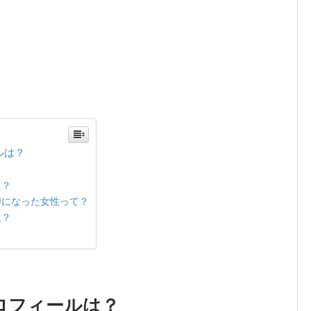
ルは？
じ？
噂になった女性って？
人？
ロフィールは？