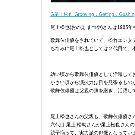
G尾上松也 Grooving，Getting，Gu
尾上松也(おのえ まつや)さんは1985
歌舞伎俳優をされていて、松竹エンタ
ちなみに尾上松也としては２代目で、本
幼い頃から歌舞伎俳優として活躍して
小さい頃から演技力は目を見張るもの
歌舞伎俳優は父親の跡を継ぎ、活躍し
尾上松也さんの父親も、歌舞伎俳優さ
六代目 尾上 松助さんが尾上松也さん
親子揃って、実力派の俳優となってい