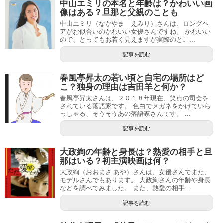
中山エミリの本名と年齢は？かわいい画
像はある？旦那と父親のことも
中山エミリ（なかやま えみり）さんは、ロングヘ
アがお似合いのかわいい女優さんですね。 かわいい
ので、とってもお若く見えますが実際のとこ...
記事を読む
春風亭昇太の若い頃と自宅の場所はど
こ？独身の理由は吉田羊と何か？
春風亭昇太さんは、２０１８年現在、笑点の司会を
されている落語家です。 色白でメガネをかけていら
っしゃる、そうそうあの落語家さんです。 ...
記事を読む
大政絢の年齢と身長は？熱愛の相手と旦
那はいる？初主演映画は何？
大政絢（おおまさ あや）さんは、女優さんでまた、
モデルさんでもあります。 大政絢さんの年齢や身長
などを調べてみました。 また、熱愛の相手...
記事を読む