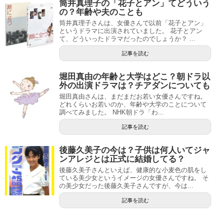
筒井真理子の「花子とアン」てどういう
の？年齢や夫のことも
筒井真理子さんは、女優さんで以前「花子とアン」
というドラマに出演されていました。 花子とアン
て、どういったドラマだったのでしょうか？ ...
記事を読む
堀田真由の年齢と大学はどこ？朝ドラ以
外の出演ドラマは？チアダンについても
堀田真由さんは、まだまだお若い女優さんですね。
どれくらいお若いのか、年齢や大学のことについて
調べてみました。 NHK朝ドラ「わ...
記事を読む
後藤久美子の今は？子供は何人いてジャ
ンアレジとは正式に結婚してる？
後藤久美子さんといえば、健康的な小麦色の肌をし
ている美少女というイメージの女優さんですね。 そ
の美少女だった後藤久美子さんですが、今は...
記事を読む