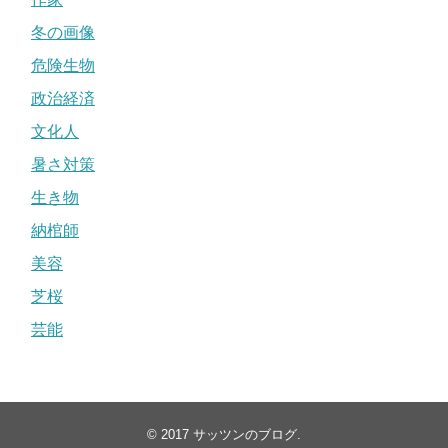
冬の画像
危険生物
政治経済
文化人
暑さ対策
生き物
納棺師
美容
芝桜
芸能
© 2017
サッツンのブログ
.