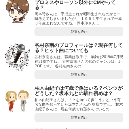
プロミスやローソン以外にCMやって
る？
岡本玲さんは、平成生まれか昭和生まれなのかと一
瞬考えてしまいましたが、 １９９１年生まれで平成
３年生まれなんですね。 岡本玲さん...
記事を読む
谷村奈南のプロフィールは？現在何して
る？ヒット曲についても
谷村奈南さんは、職業は歌手で、年齢は2019年7月現
在31歳ですね。 谷村奈南さんの歌のジャンルは、J-
POPです。 谷村奈南さんの...
記事を読む
柏木由紀子は何歳で孫はいる？ベンツが
どうした？坂本九との馴れ初めは？
柏木由紀子さんは、「上を向いて歩こう」という有
名な曲を歌っていた坂本九さんの 奥様ですね。 柏木
由紀子さんは、現在何歳でお孫さんはいるの...
記事を読む