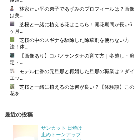
林家たい平の弟子であずみのプロフィールは？画像
は美...
芝桜と一緒に植える花はこちら！開花期間が長い6
ヶ月...
芝桜の中のスギナを駆除した除草剤を使わない方
法！体...
【画像あり】コバノランタナの育て方｜冬越し・剪
定・...
モデル仁香の元旦那と再婚した旦那の職業は？ダイ
エッ...
芝桜と一緒に植えるのは何が良い？【体験談】この
花を...
最近の投稿
サンカット 日焼け
止めトーンアップ