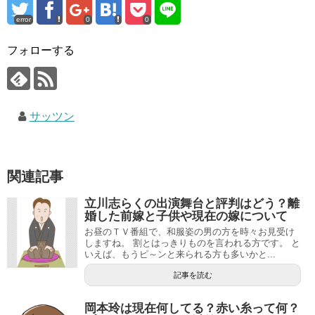
error
0
0
フォローする
サッツン
関連記事
立川志らくの出演舞台と評判はどう？離
婚した前嫁と子供や現在の嫁について
お昼のＴＶ番組で、和服姿の男の方を時々お見受け
しますね。 割とはっきりものを言われる方です。 と
いえば、もうピ～ンと来られる方も多いかと...
記事を読む
岡本玲は現在何してる？赤い糸って何？