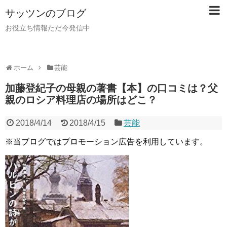
サッツンのブログ
お役立ち情報ただ今発信中
ホーム
芸能
加藤登紀子の母親の著書【本】の口コミは？父
親のロシア料理店の場所はどこ？
2018/4/14
2018/4/15
芸能
※当ブログではプロモーション広告を利用しています。